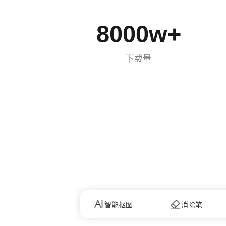
8000
w
+
下载量
智能抠图
消除笔