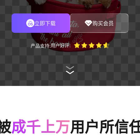
立即下载
购买会员
用户好评:
产品支持:
被
成千上万
用户所信