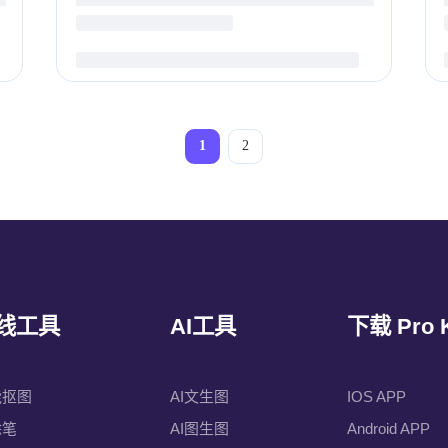
1
2
线工具
AI工具
下载 Pro 
能抠图
AI文生图
IOS APP
除笔
AI图生图
Android APP